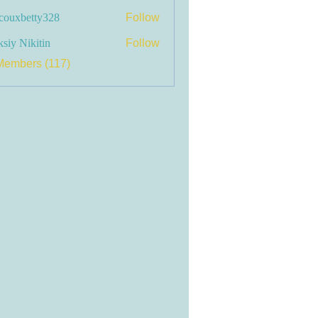
couxbetty328
Follow
betty328
siy Nikitin
Follow
Members (117)