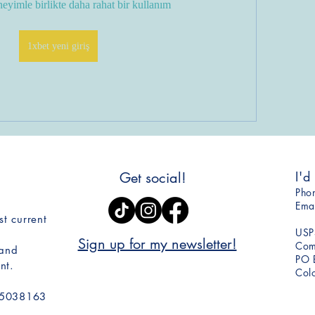
eyimle birlikte daha rahat bir kullanım 
1xbet yeni giriş
I'd
Get social!
​Ph
Ema
st current
USP
Sign up for my newsletter!
Comm
 and
PO 
nt.
Col
05038163