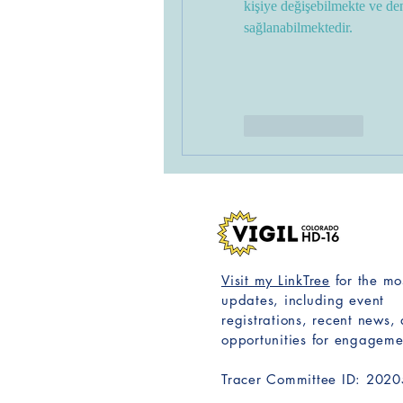
kişiye değişebilmekte ve den
sağlanabilmektedir.
Like
Reply
Visit my LinkTree
for the mo
updates, including event
registrations, recent news,
opportunities for engageme
Tracer Committee ID: 202