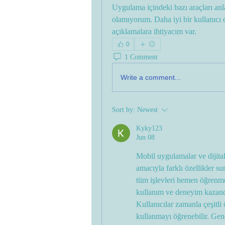
Uygulama içindeki bazı araçları an
olamıyorum. Daha iyi bir kullanıcı 
açıklamalara ihtiyacım var.
0
1 Comment
Write a comment...
Sort by:
Newest
Kyky123
Jun 08
Mobil uygulamalar ve dijital
amacıyla farklı özellikler s
tüm işlevleri hemen öğrenm
kullanım ve deneyim kazandık
Kullanıcılar zamanla çeşitli 
kullanmayı öğrenebilir. Genel