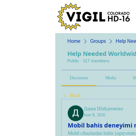
Home
Groups
Help Nee
Help Needed Worldwi
Public
·
117 members
Discussion
Media
M
Back
Дарья Шайденкова
June 8, 2026
Mobil bahis deneyimi 
Mobil cihazlardan bahis yapıyorum 