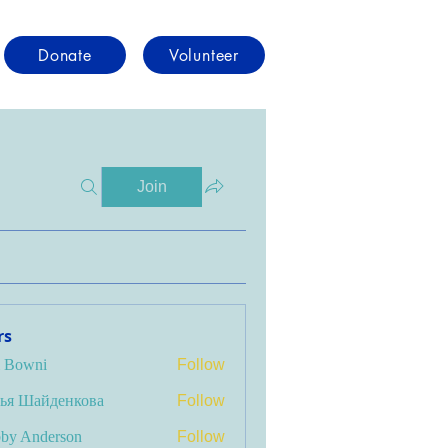
Donate
Volunteer
Join
rs
i Bowni
Follow
ья Шайденкова
Follow
by Anderson
Follow