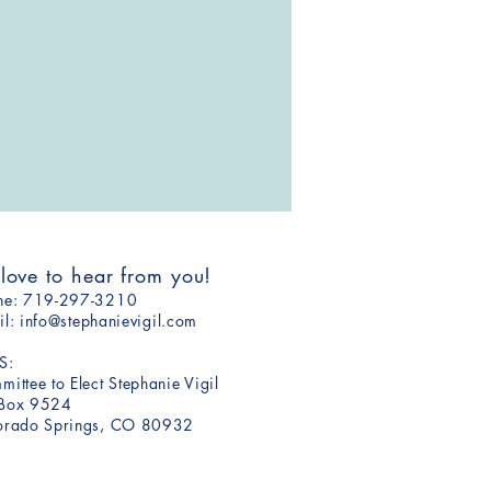
 love to hear from you!
one: ​719-297-3210
il:
info@stephanievigil.com
S:
ittee to Elect Stephanie Vigil​​
Box 9524
orado Springs, CO 80932