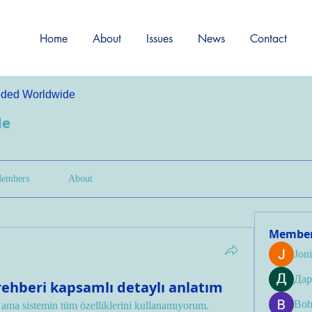
Home
About
Issues
News
Contact
ded Worldwide
de
embers
About
Membe
Jon
Дар
rehberi kapsamlı detaylı anlatım
Bob
ama sistemin tüm özelliklerini kullanamıyorum. 