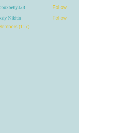
couxbetty328
Follow
betty328
siy Nikitin
Follow
Members (117)