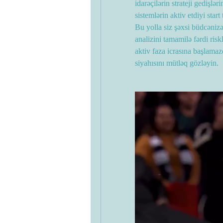
idarəçilərin strateji gedişlə
sistemlərin aktiv etdiyi sta
Bu yolla siz şəxsi büdcənizə
analizini tamamilə fərdi risk
aktiv faza icrasına başlamaz
siyahısını mütləq gözləyin.