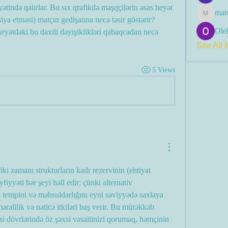
tində qalırlar. Bu sıx qrafikdə məşqçilərin əsas heyət 
mar
marcoux
iya etməsi) matçın gedişatına necə təsir göstərir? 
Olek
eyətdəki bu daxili dəyişiklikləri qabaqcadan necə 
See All 
5 Views
ki zamanı strukturların kadr rezervinin (ehtiyat 
yfiyyəti hər şeyi həll edir; çünki alternativ 
ş tempini və məhsuldarlığını eyni səviyyədə saxlaya 
əlilik və nəticə itkiləri baş verir. Bu mürəkkəb 
i dövrlərində öz şəxsi vəsaitinizi qorumaq, həmçinin 