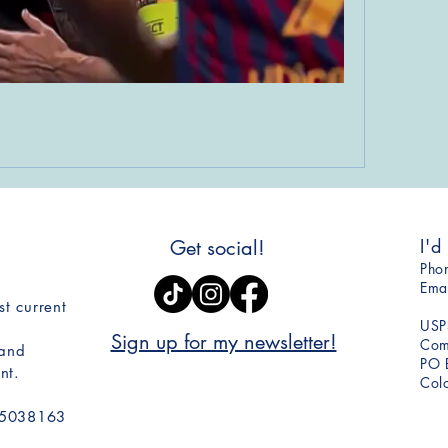
I'd
Get social!
​Ph
Ema
st current
USP
Sign up for my newsletter!
Comm
 and
PO 
nt.
Col
05038163