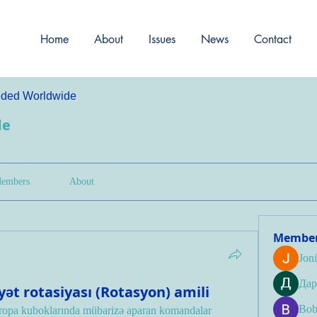
Home
About
Issues
News
Contact
ded Worldwide
de
embers
About
Membe
Jon
Дар
yət rotasiyası (Rotasyon) amili
Bob
opa kuboklarında mübarizə aparan komandalar 