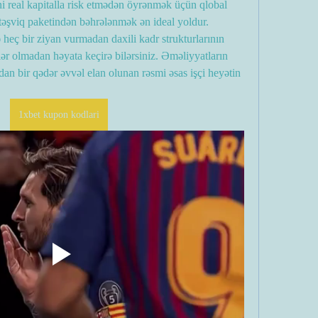
rini real kapitalla risk etmədən öyrənmək üçün qlobal 
rt təşviq paketindən bəhrələnmək ən ideal yoldur.
 heç bir ziyan vurmadan daxili kadr strukturlarının 
lər olmadan həyata keçirə bilərsiniz. Əməliyyatların 
dan bir qədər əvvəl elan olunan rəsmi əsas işçi heyətin 
1xbet kupon kodlari