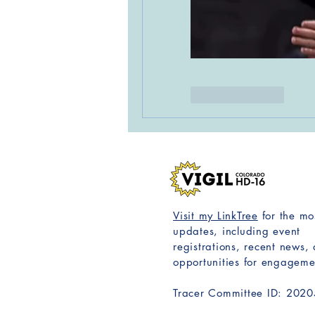
Like
Reply
Visit my LinkTree
for the mo
updates, including event
registrations, recent news,
opportunities for engageme
Tracer Committee ID: 202