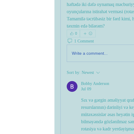
həftədə iki dəfə oynamaq məcburiyyə
oyunçularına istirahət verməsi (rotas
Tamamilə təcrübəsiz bir fərd kimi, h
təxmin edə bilərəm?
0
1 Comment
Write a comment...
Sort by:
Newest
Bobby Anderson
Jul 09
Sıx və gərgin əməliyyat qrafi
resurslarının) dərinliyi və ke
mütəxəssislər əsas heyətin i
bilməyəndə gözlənilməz səmər
rotasiya və kadr yerdəyişməs