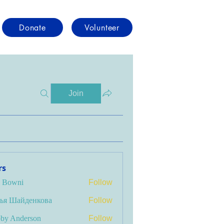
Donate
Volunteer
Join
rs
i Bowni
Follow
ья Шайденкова
Follow
by Anderson
Follow