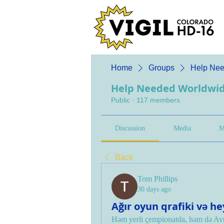
Home
Groups
Help Nee
Help Needed Worldwi
Public
·
117 members
Discussion
Media
M
Back
Tom Phillips
30 days ago
Ağır oyun qrafiki və he
Həm yerli çempionatda, həm də Avr