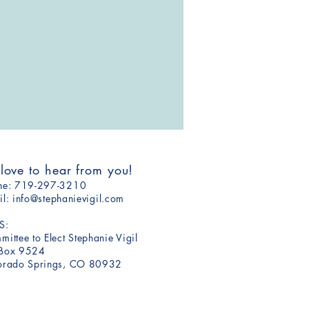
 love to hear from you!
one: ​719-297-3210
il:
info@stephanievigil.com
S:
ittee to Elect Stephanie Vigil​​
Box 9524
orado Springs, CO 80932