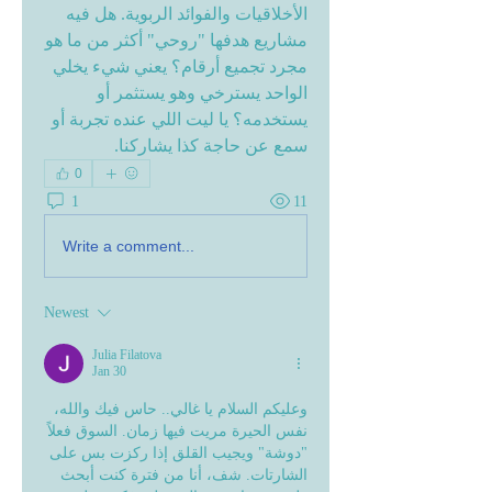
الأخلاقيات والفوائد الربوية. هل فيه 
مشاريع هدفها "روحي" أكثر من ما هو 
مجرد تجميع أرقام؟ يعني شيء يخلي 
الواحد يسترخي وهو يستثمر أو 
يستخدمه؟ يا ليت اللي عنده تجربة أو 
سمع عن حاجة كذا يشاركنا.
0
1
11
Write a comment...
Newest
Julia Filatova
Jan 30
وعليكم السلام يا غالي.. حاس فيك والله، 
نفس الحيرة مريت فيها زمان. السوق فعلاً 
"دوشة" ويجيب القلق إذا ركزت بس على 
الشارتات. شف، أنا من فترة كنت أبحث 