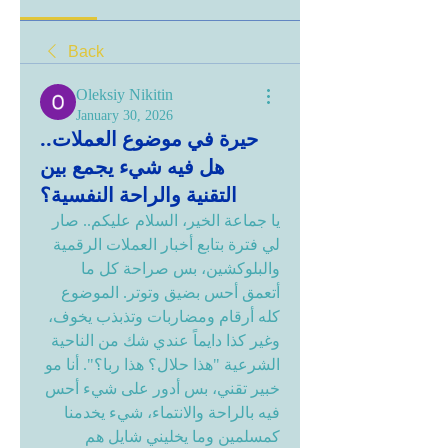
Back
Oleksiy Nikitin
January 30, 2026
حيرة في موضوع العملات..
هل فيه شيء يجمع بين
التقنية والراحة النفسية؟
يا جماعة الخير، السلام عليكم.. صار 
لي فترة بتابع أخبار العملات الرقمية 
والبلوكشين، بس صراحة كل ما 
أتعمق أحس بضيق وتوتر. الموضوع 
كله أرقام ومضاربات وتذبذب يخوف، 
وغير كذا دايماً عندي شك من الناحية 
الشرعية "هذا حلال؟ هذا ربا؟". أنا مو 
خبير تقني، بس أدور على شيء أحس 
فيه بالراحة والانتماء، شيء يخدمنا 
كمسلمين وما يخليني شايل هم 