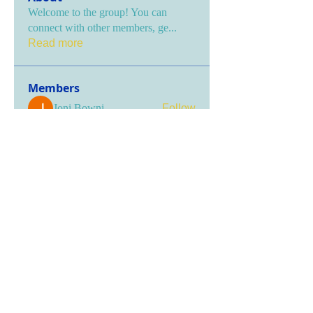
Welcome to the group! You can
connect with other members, ge
...
Read more
Members
Joni Bowni
Follow
Дарья Шайденкова
Follow
Bobby Anderson
Follow
marcouxbetty328
Follow
marcouxbetty328
Oleksiy Nikitin
Follow
See All Members (118)