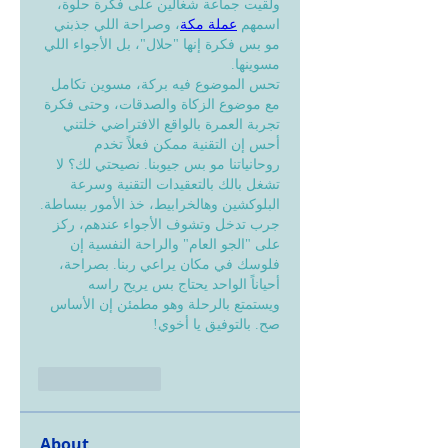
ولقيت جماعة شغالين على فكرة حلوة، 
اسمهم 
عملة مكة
، وصراحة اللي جذبني 
مو بس فكرة إنها "حلال"، بل الأجواء اللي 
مسوينها.
تحس الموضوع فيه بركة، مسوين تكامل 
مع موضوع الزكاة والصدقات، وحتى فكرة 
تجربة العمرة بالواقع الافتراضي خلتني 
أحس إن التقنية ممكن فعلاً تخدم 
روحانياتنا مو بس جيوبنا. نصيحتي لك؟ لا 
تشغل بالك بالتعقيدات التقنية وسرعة 
البلوكشين وهالخرابيط، خذ الأمور ببساطة. 
جرب تدخل وتشوف الأجواء عندهم، ركز 
على "الجو العام" والراحة النفسية إن 
فلوسك في مكان يراعي ربنا. بصراحة، 
أحياناً الواحد يحتاج بس يريح راسه 
ويستمتع بالرحلة وهو مطمئن إن الأساس 
صح. بالتوفيق يا أخوي!
Like
Reply
About